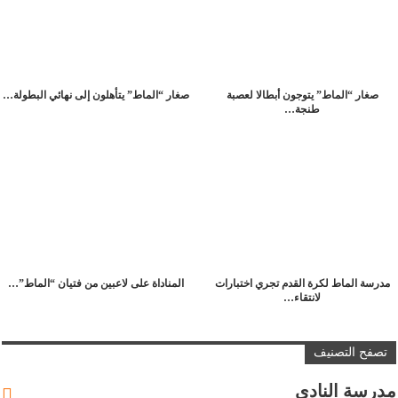
صغار “الماط” يتوجون أبطالا لعصبة
صغار “الماط” يتأهلون إلى نهائي البطولة…
طنجة…
مدرسة الماط لكرة القدم تجري اختبارات
المناداة على لاعبين من فتيان “الماط”…
لانتقاء…
تصفح التصنيف
مدرسة النادي