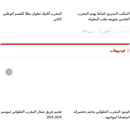
المكتب المديري للماط يهنئ المغرب
المغرب أتلتيك تطوان بطلا للقسم الوطني
الفاسي بتتويجه بلقب البطولة
الثاني
السابق
التالي
1 من 566
فيديوهات
فيديو: المغرب التطواني يختتم تحضيراته
تقديم فريق صغار المغرب التطواني لموسم
استعدادا لمواجهة…
2018-2019