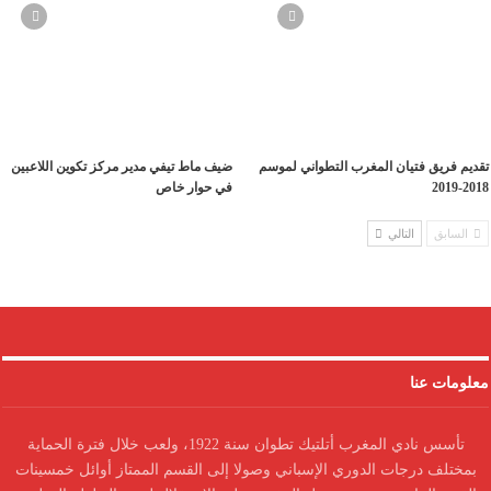
تقديم فريق فتيان المغرب التطواني لموسم
ضيف ماط تيفي مدير مركز تكوين اللاعبين
2018-2019
في حوار خاص
السابق
التالي
معلومات عنا
تأسس نادي المغرب أتلتيك تطوان سنة 1922، ولعب خلال فترة الحماية
بمختلف درجات الدوري الإسباني وصولا إلى القسم الممتاز أوائل خمسينات