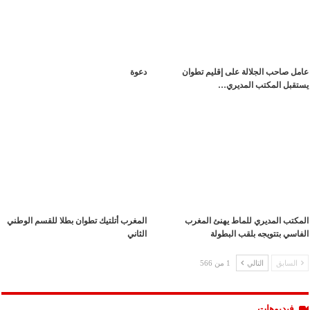
عامل صاحب الجلالة على إقليم تطوان
دعوة
يستقبل المكتب المديري…
المكتب المديري للماط يهنئ المغرب
المغرب أتلتيك تطوان بطلا للقسم الوطني
الفاسي بتتويجه بلقب البطولة
الثاني
السابق
التالي
1 من 566
فيديوهات