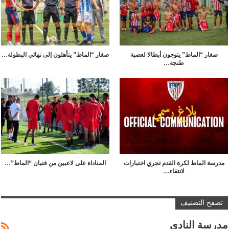
صغار “الماط” يتوجون أبطالا لعصبة
صغار “الماط” يتأهلون إلى نهائي البطولة…
طنجة…
مدرسة الماط لكرة القدم تجري اختبارات
المناداة على لاعبين من فتيان “الماط”…
لانتقاء…
تصفح التصنيف
مدرسة النادي