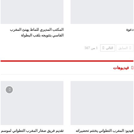
دعوة
المكتب المديري للماط يهنئ المغرب
الفاسي بتتويجه بلقب البطولة
السابق
التالي
1 من 567
فيديوهات
فيديو: المغرب التطواني يختتم تحضيراته
تقديم فريق صغار المغرب التطواني لموسم