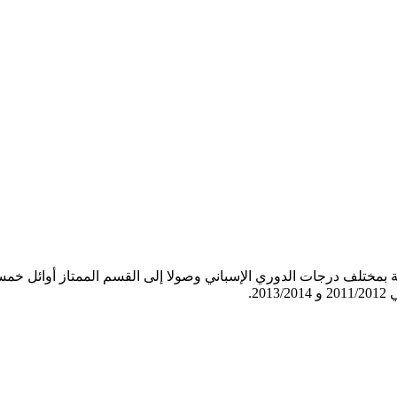
 سنة 1922، ولعب خلال فترة الحماية بمختلف درجات الدوري الإسباني وصولا إلى القسم 
2.