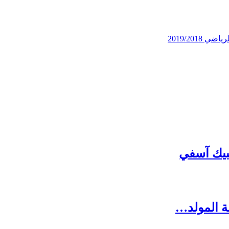
2019/201
مبيك آسفي
ة المولد…