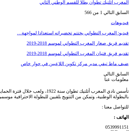
المغرب أتلتيك تطوان بطلا للقسم الوطني الثاني
السابق
التالي
1 من 566
فيديوهات
فيديو: المغرب التطواني يختتم تحضيراته استعدادا لمواجهة…
تقديم فريق صغار المغرب التطواني لموسم 2018-2019
تقديم فريق فتيان المغرب التطواني لموسم 2018-2019
ضيف ماط تيفي مدير مركز تكوين اللاعبين في حوار خاص
السابق
التالي
معلومات عنا
تأسس نادي المغرب أتلتيك تطوان
بالبطولة الوطنية، وتمكن من التتويج بلقبين للبطولة الاحترافية موسمي 2011/2012 و 013/2014
للتواصل معنا :
الهاتف :
0539991151