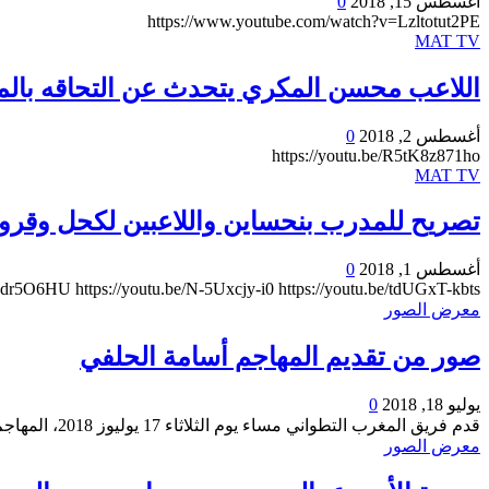
أغسطس 15, 2018
0
https://www.youtube.com/watch?v=Lzltotut2PE
MAT TV
اللاعب محسن المكري يتحدث عن التحاقه بالم
أغسطس 2, 2018
0
https://youtu.be/R5tK8z871ho
MAT TV
تصريح للمدرب بنحساين واللاعبين لكحل وقرو
أغسطس 1, 2018
0
ppdr5O6HU https://youtu.be/N-5Uxcjy-i0 https://youtu.be/tdUGxT-kbts
معرض الصور
صور من تقديم المهاجم أسامة الحلفي
يوليو 18, 2018
0
قدم فريق المغرب التطواني مساء يوم الثلاثاء 17 يوليوز 2018، المهاجم أسامة الحلفي رسميا بحضور كل من السيد محمد رضوان…
معرض الصور