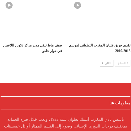
تقديم فريق فتيان المغرب التطواني لموسم
ضيف ماط تيفي مدير مركز تكوين اللاعبين
2018-2019
في حوار خاص
السابق
التالي
معلومات عنا
تأسس نادي المغرب أتلتيك تطوان سنة 1922، ولعب خلال فترة الحماية
بمختلف درجات الدوري الإسباني وصولا إلى القسم الممتاز أوائل خمسينات