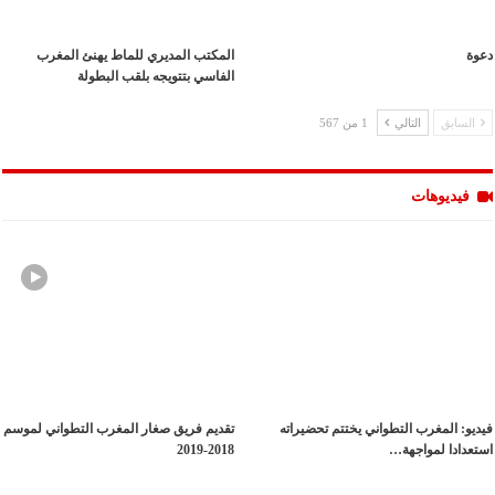
دعوة
المكتب المديري للماط يهنئ المغرب
الفاسي بتتويجه بلقب البطولة
السابق
التالي
1 من 567
فيديوهات
فيديو: المغرب التطواني يختتم تحضيراته
تقديم فريق صغار المغرب التطواني لموسم
استعدادا لمواجهة…
2018-2019