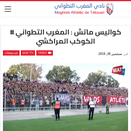
كواليس ماتش : المغرب التطواني #
الكوكب المراكشي
VIDEO
MAT TV
فيديوهات
في
سبتمبر 30, 2018