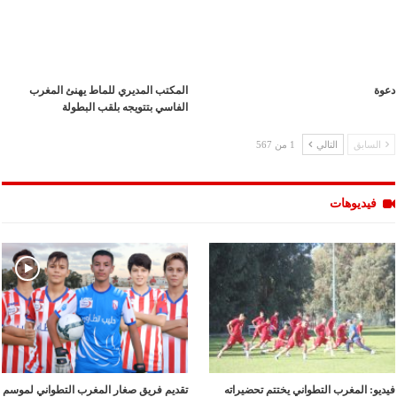
دعوة
المكتب المديري للماط يهنئ المغرب
الفاسي بتتويجه بلقب البطولة
السابق
التالي
1 من 567
فيديوهات
فيديو: المغرب التطواني يختتم تحضيراته
تقديم فريق صغار المغرب التطواني لموسم