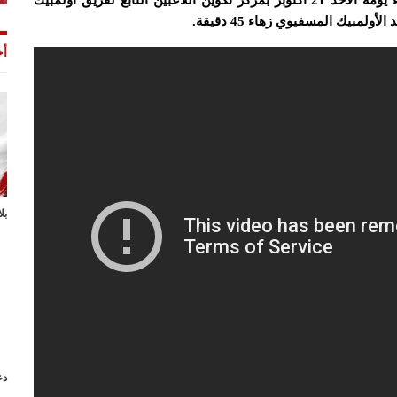
أجرى فريق المغرب التطواني آخر حصصه التدريبية مساء يومه الأحد 21 أكتوبر بمركز تكوين اللاعبين التابع لفريق أولمبيك
لمبيك المسفيوي زهاء 45 دقيقة.
أخ
بل
دع