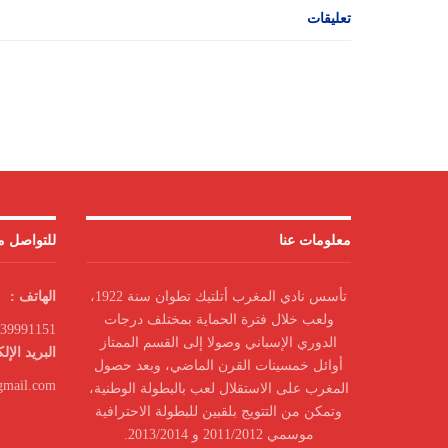
تعليقات
معلومات عنا
للتواصل مع
تأسس نادي المغرب أتلتيك تطوان سنة 1922،
الهاتف :
ولعب خلال فترة الحماية بمختلف درجات
39991151
الدوري الإسباني وصولا إلى القسم الممتاز
البريد الإل
أوائل خمسينات القرن الماضي، وبعد حصول
gmail.com
المغرب على الاستقلال لعب بالبطولة الوطنية،
وتمكن من التتويج بلقبين للبطولة الاحترافية
موسمي 2011/2012 و 2013/2014.