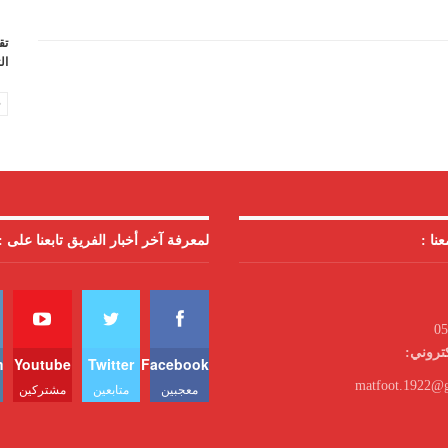
تق
الت
نا :
لمعرفة آخر أخبار الفريق تابعنا على :
05
كتروني:
m
Youtube
Twitter
Facebook
matfoot.1922@
معجبين
متابعين
مشتركين