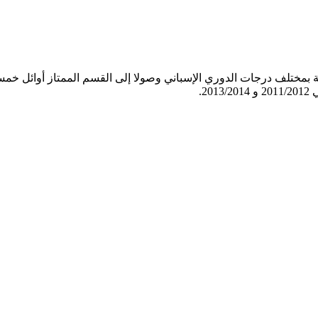
 سنة 1922، ولعب خلال فترة الحماية بمختلف درجات الدوري الإسباني وصولا إلى القسم 
2.