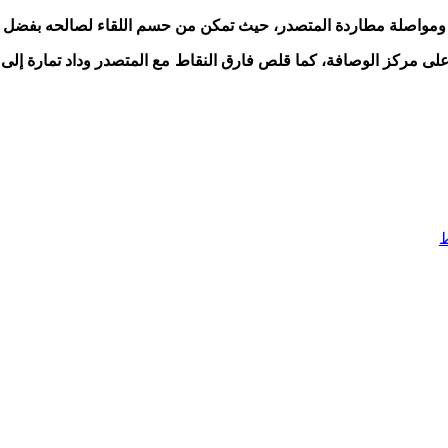
صار ومواصلة مطاردة المتصدر، حيث تمكن من حسم اللقاء لصالحه بفض
الفريق التطواني رصيده إلى 41 نقطة، محافظا على مركز الوصافة، كما قلص فارق النقاط مع ال
ط