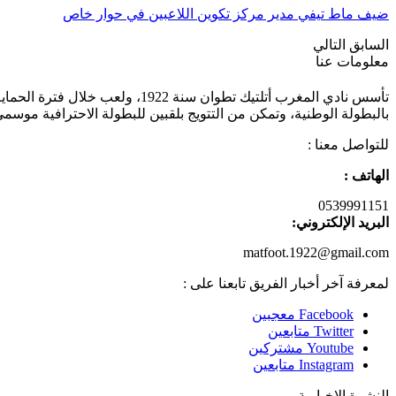
ضيف ماط تيفي مدير مركز تكوين اللاعبين في حوار خاص
السابق
التالي
معلومات عنا
تأسس نادي المغرب أتلتيك تطوان
بالبطولة الوطنية، وتمكن من التتويج بلقبين للبطولة الاحترافية موسمي 2011/2012 و 013/2014
للتواصل معنا :
الهاتف :
0539991151
البريد الإلكتروني:
matfoot.1922@gmail.com
لمعرفة آخر أخبار الفريق تابعنا على :
Facebook
معجبين
Twitter
متابعين
Youtube
مشتركين
Instagram
متابعين
النشرة الإخبارية