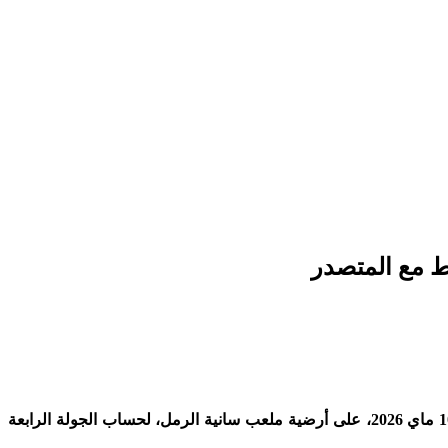
ط مع المتصدر
حقق فريق المغرب أتلتيك تطوان فوزا ثمينا على ضيفه الاتحاد الإسلامي الوجدي بهدفين دون رد، في المباراة التي جمعت بينهما يوم الأحد 10 ماي 2026، على أرضية ملعب سانية الرمل، لحساب الجولة الرابعة