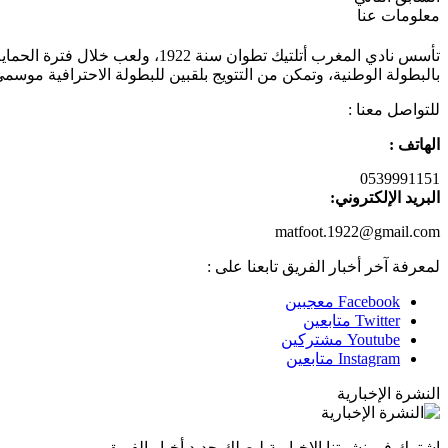
معلومات عنا
تأسس نادي المغرب أتلتيك تطوان
بالبطولة الوطنية، وتمكن من التتويج بلقبين للبطولة الاحترافية موسمي 2011/2012 و 013/2014
للتواصل معنا :
الهاتف :
0539991151
البريد الإلكتروني:
matfoot.1922@gmail.com
لمعرفة آخر أخبار الفريق تابعنا على :
Facebook
معجبين
Twitter
متابعين
Youtube
مشتركين
Instagram
متابعين
النشرة الإخبارية
اشترك في نشرتنا الإخبارية ليصلك جديد أخبار الفريق