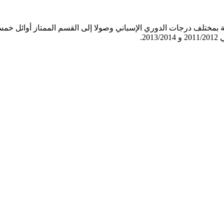
 سنة 1922، ولعب خلال فترة الحماية بمختلف درجات الدوري الإسباني وصولا إلى القسم 
2.